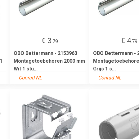
€ 3
€ 4
.79
.79
OBO Bettermann - 2153963
OBO Bettermann - 
1
Montagetoebehoren 2000 mm
Montagetoebehore
Wit 1 stu...
Grijs 1 s...
Conrad NL
Conrad NL