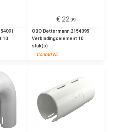
€ 22
9
.99
154091
OBO Bettermann 2154095
t 10
Verbindingselement 10
stuk(s)
Conrad NL