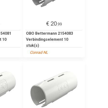
€ 20
9
.99
154081
OBO Bettermann 2154083
t 10
Verbindingselement 10
stuk(s)
Conrad NL