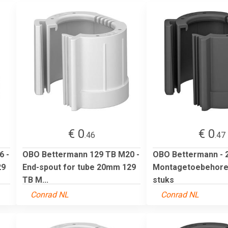
€ 0
€ 0
.46
.47
6 -
OBO Bettermann 129 TB M20 -
OBO Bettermann - 
29
End-spout for tube 20mm 129
Montagetoebehore
TB M...
stuks
Conrad NL
Conrad NL