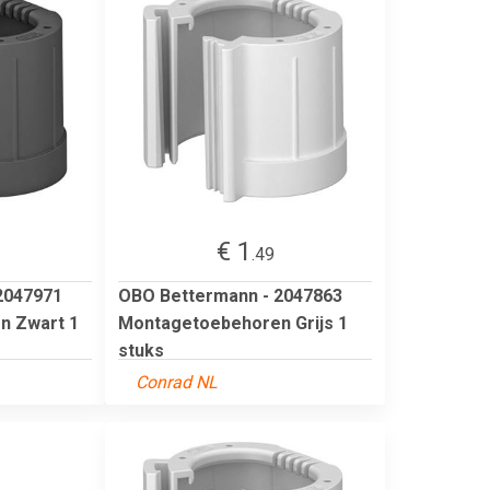
€ 1
.49
2047971
OBO Bettermann - 2047863
n Zwart 1
Montagetoebehoren Grijs 1
stuks
Conrad NL