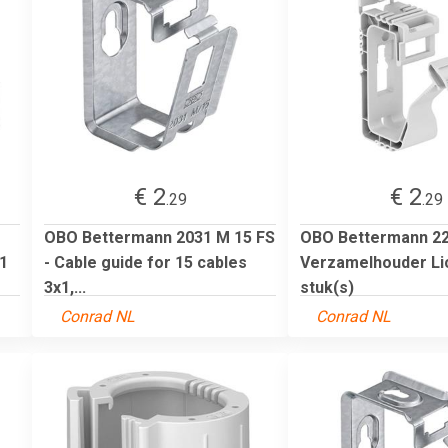
€ 2
€ 2
.29
.29
OBO Bettermann 2031 M 15 FS
OBO Bettermann 2
1
- Cable guide for 15 cables
Verzamelhouder Lic
3x1,...
stuk(s)
Conrad NL
Conrad NL