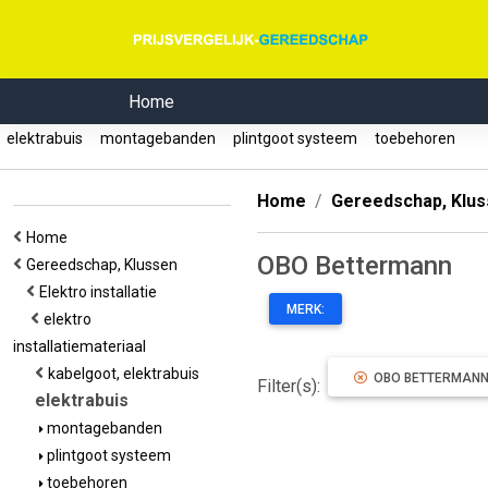
Home
elektrabuis
montagebanden
plintgoot systeem
toebehoren
Home
Gereedschap, Klu
Home
OBO Bettermann
Gereedschap, Klussen
Elektro installatie
MERK:
elektro
installatiemateriaal
kabelgoot, elektrabuis
OBO BETTERMAN
Filter(s):
elektrabuis
montagebanden
plintgoot systeem
toebehoren