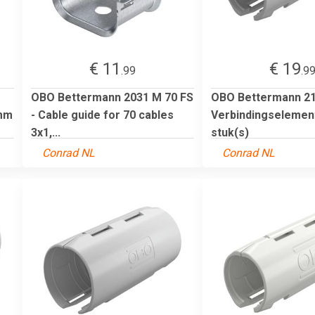
€ 11
€ 19
.99
.9
OBO Bettermann 2031 M 70 FS
OBO Bettermann 2
mm
- Cable guide for 70 cables
Verbindingselemen
3x1,...
stuk(s)
Conrad NL
Conrad NL