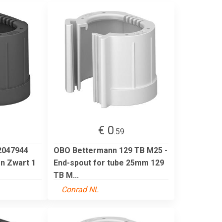
€ 0
.59
2047944
OBO Bettermann 129 TB M25 -
n Zwart 1
End-spout for tube 25mm 129
TB M...
Conrad NL