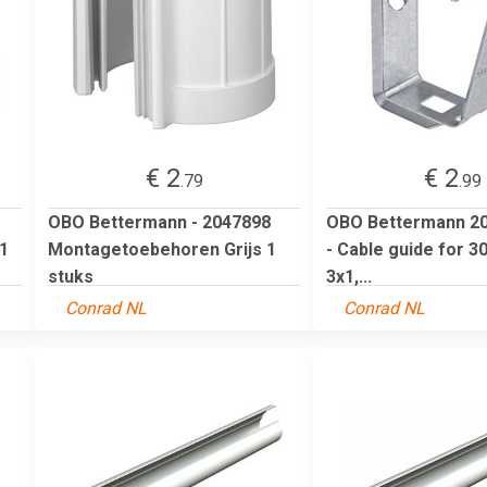
€ 2
€ 2
.79
.99
OBO Bettermann - 2047898
OBO Bettermann 20
1
Montagetoebehoren Grijs 1
- Cable guide for 3
stuks
3x1,...
Conrad NL
Conrad NL