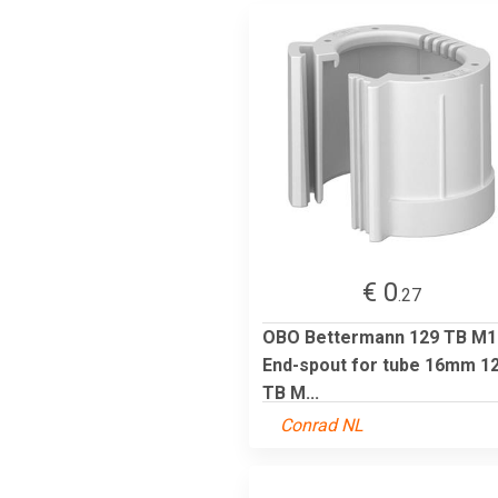
€ 0
.27
OBO Bettermann 129 TB M1
End-spout for tube 16mm 1
TB M...
Conrad NL