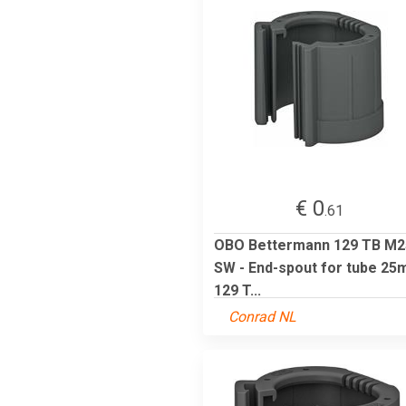
€ 0
.61
OBO Bettermann 129 TB M2
SW - End-spout for tube 2
129 T...
Conrad NL