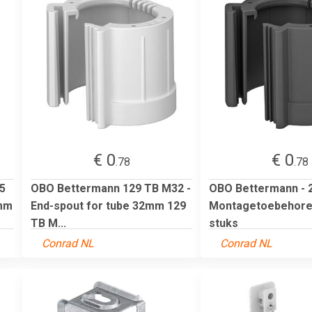
€ 0
€ 0
.78
.78
5
OBO Bettermann 129 TB M32 -
OBO Bettermann - 
5mm
End-spout for tube 32mm 129
Montagetoebehore
TB M...
stuks
Conrad NL
Conrad NL