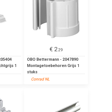
€ 2
.29
205404
OBO Bettermann - 2047890
htgrijs 1
Montagetoebehoren Grijs 1
stuks
Conrad NL