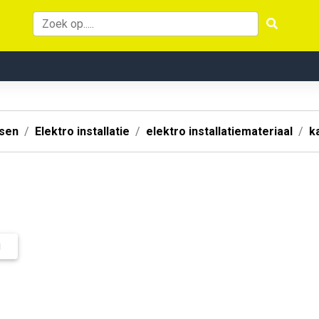
ssen
Elektro installatie
elektro installatiemateriaal
k
N