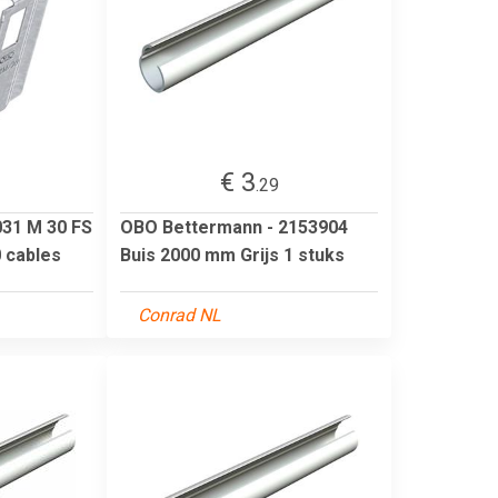
€ 3
.29
31 M 30 FS
OBO Bettermann - 2153904
0 cables
Buis 2000 mm Grijs 1 stuks
Conrad NL