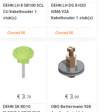
DEHN LH 8 SB100 SCL
DEHN LH DG 8 H20
CU Kabelhouder 1
IGM6 V2A
stuk(s)
Kabelhouder 1 stuk(s)
Conrad NL
Conrad NL
€ 3.
€ 3.
79
99
DEHN SK RD10
OBO Bettermann 928