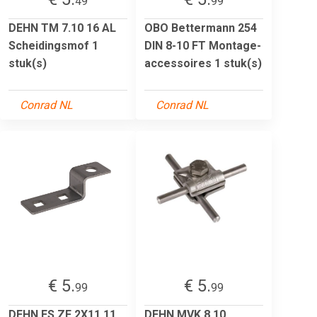
49
99
DEHN TM 7.10 16 AL
OBO Bettermann 254
Scheidingsmof 1
DIN 8-10 FT Montage-
stuk(s)
accessoires 1 stuk(s)
Conrad NL
Conrad NL
€ 5.
€ 5.
99
99
DEHN ES ZF 2X11.11
DEHN MVK 8.10