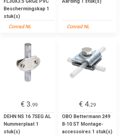
FL30X3.5 GRGE PVC
Aarding 1 stuk(s)
Beschermingskap 1
stuk(s)
Conrad NL
Conrad NL
€ 3.
€ 4.
99
29
DEHN NS 16 7SEG AL
OBO Bettermann 249
Nummerplaat 1
8-10 ST Montage-
stuk(s)
accessoires 1 stuk(s)