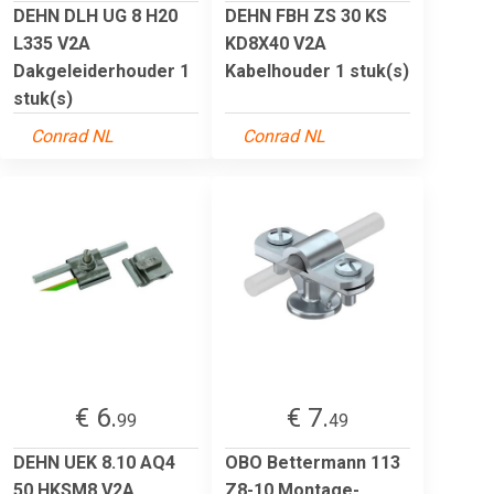
DEHN DLH UG 8 H20
DEHN FBH ZS 30 KS
L335 V2A
KD8X40 V2A
Dakgeleiderhouder 1
Kabelhouder 1 stuk(s)
stuk(s)
Conrad NL
Conrad NL
€ 6.
€ 7.
99
49
DEHN UEK 8.10 AQ4
OBO Bettermann 113
50 HKSM8 V2A
Z8-10 Montage-