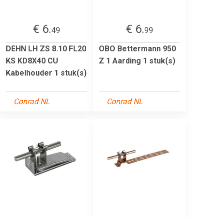
€ 6.
€ 6.
49
99
DEHN LH ZS 8.10 FL20
OBO Bettermann 950
KS KD8X40 CU
Z 1 Aarding 1 stuk(s)
Kabelhouder 1 stuk(s)
Conrad NL
Conrad NL