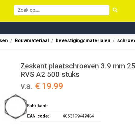
ssen
Bouwmateriaal
bevestigingsmaterialen
schroe
Zeskant plaatschroeven 3.9 mm 25
RVS A2 500 stuks
v.a.
€ 19.99
Fabrikant:
EAN-code:
4053199449484