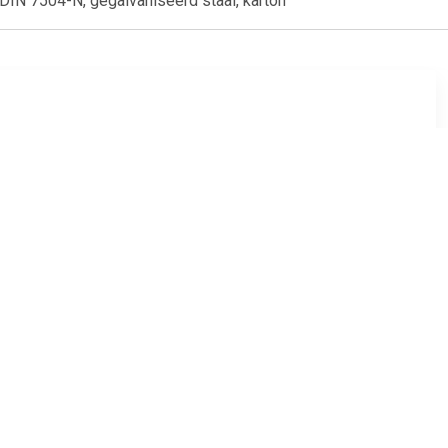
 DIN 7504-N, gegalvaniseerd staal, karton
8
€ 24.99
ilinderkop
Cilinderkop schroeven 2.2
A2 3.5 x
mm 16 mm Kruiskop
m
Philips DIN 7981 RVS A2
1000 stuks