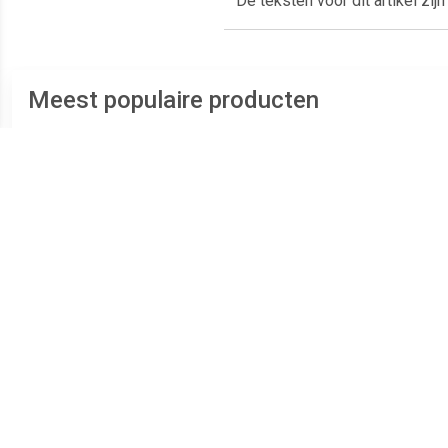
De teksten voor dit artikel zi
Meest populaire producten
€ 4.49
€ 73.23
Plaatschroef
ASF Fischer Plaatschroef
platverzonken kop phillips
DIN7983C-T 3.9x 19 T-15
B
verzinkt 2.9 x 6.5mm
RVS A2