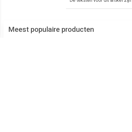
De teksten voor dit artikel zi
Meest populaire producten
€ 4.49
€ 73.23
Plaatschroef
ASF Fischer Plaatschroef
platverzonken kop phillips
DIN7983C-T 3.9x 19 T-15
B
verzinkt 2.9 x 6.5mm
RVS A2