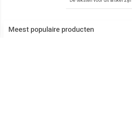
De teksten voor dit artikel zij
Meest populaire producten
€ 4.49
€ 73.23
Plaatschroef
ASF Fischer Plaatschroef
platverzonken kop phillips
DIN7983C-T 3.9x 19 T-15
B
verzinkt 2.9 x 6.5mm
RVS A2