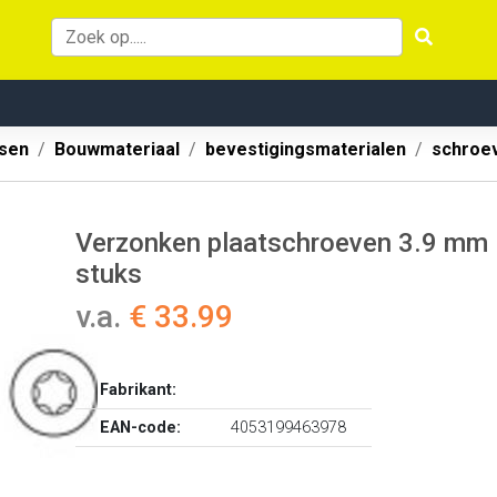
ssen
Bouwmateriaal
bevestigingsmaterialen
schroe
Verzonken plaatschroeven 3.9 mm
stuks
v.a.
€ 33.99
Fabrikant:
EAN-code:
4053199463978