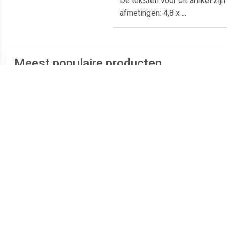
De teksten voor dit artikel zi
afmetingen: 4,8 x ...
Meest populaire producten
€ 4.49
€ 73.23
Plaatschroef
ASF Fischer Plaatschroef
platverzonken kop phillips
DIN7983C-T 3.9x 19 T-15
B
verzinkt 2.9 x 6.5mm
RVS A2