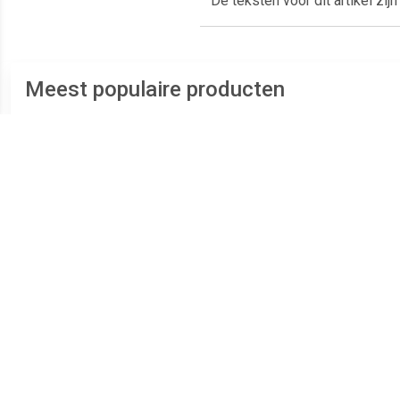
De teksten voor dit artikel zi
Meest populaire producten
€ 4.49
€ 73.23
Plaatschroef
ASF Fischer Plaatschroef
platverzonken kop phillips
DIN7983C-T 3.9x 19 T-15
B
verzinkt 2.9 x 6.5mm
RVS A2